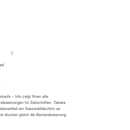
und
o
kaufs – Info zeigt Ihnen alle
ndswarnungen für Zeitschriften, Tabake
ebenartikel am Kassenbildschirm an
Sie drucken gleich die Bestandswarnung