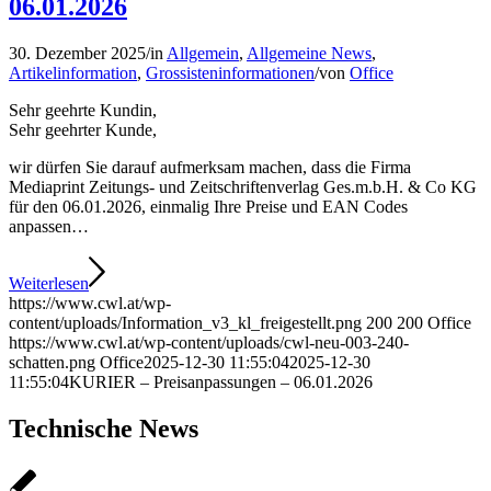
06.01.2026
30. Dezember 2025
/
in
Allgemein
,
Allgemeine News
,
Artikelinformation
,
Grossisteninformationen
/
von
Office
Sehr geehrte Kundin,
Sehr geehrter Kunde,
wir dürfen Sie darauf aufmerksam machen, dass die Firma
Mediaprint Zeitungs- und Zeitschriftenverlag Ges.m.b.H. & Co KG
für den 06.01.2026, einmalig Ihre Preise und EAN Codes
anpassen…
Weiterlesen
https://www.cwl.at/wp-
content/uploads/Information_v3_kl_freigestellt.png
200
200
Office
https://www.cwl.at/wp-content/uploads/cwl-neu-003-240-
schatten.png
Office
2025-12-30 11:55:04
2025-12-30
11:55:04
KURIER – Preisanpassungen – 06.01.2026
Technische News