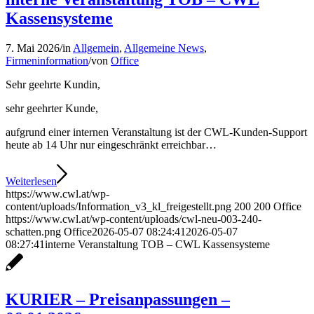
Kassensysteme
7. Mai 2026
/
in
Allgemein
,
Allgemeine News
,
Firmeninformation
/
von
Office
Sehr geehrte Kundin,
sehr geehrter Kunde,
aufgrund einer internen Veranstaltung ist der CWL-Kunden-Support
heute ab 14 Uhr nur eingeschränkt erreichbar…
Weiterlesen
https://www.cwl.at/wp-
content/uploads/Information_v3_kl_freigestellt.png
200
200
Office
https://www.cwl.at/wp-content/uploads/cwl-neu-003-240-
schatten.png
Office
2026-05-07 08:24:41
2026-05-07
08:27:41
interne Veranstaltung TOB – CWL Kassensysteme
KURIER – Preisanpassungen –