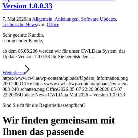
Version 1.0.0.33
7. Mai 2026
/
in
Allgemein
,
Anleitungen
,
Software Updates
,
Technische News
/
von
Office
Sehr geehrte Kundin,
sehr geehrter Kunde,
ab dem 06.05.206 werden wir für unser CWLData System, das
Update Version 1.0.0.33 für Sie bereitstellen….
Weiterlesen
https://www.cwl.at/wp-content/uploads/Update_Information.png
200
200
Office
https://www.cwl.at/wp-content/uploads/cwl-neu-
003-240-schatten.png
Office
2026-05-07 22:20:06
2026-05-07
22:20:06
Update News CWLData Mai 2026 – Version 1.0.0.33
Sind Sie fit für die Registrierkassenpflicht?
Wir finden gemeinsam mit
Ihnen
das passende