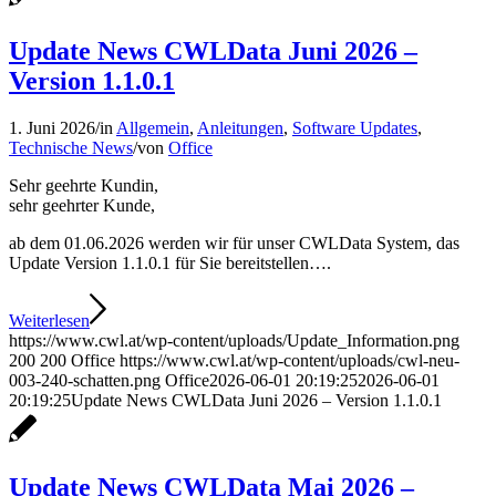
Update News CWLData Juni 2026 –
Version 1.1.0.1
1. Juni 2026
/
in
Allgemein
,
Anleitungen
,
Software Updates
,
Technische News
/
von
Office
Sehr geehrte Kundin,
sehr geehrter Kunde,
ab dem 01.06.2026 werden wir für unser CWLData System, das
Update Version 1.1.0.1 für Sie bereitstellen….
Weiterlesen
https://www.cwl.at/wp-content/uploads/Update_Information.png
200
200
Office
https://www.cwl.at/wp-content/uploads/cwl-neu-
003-240-schatten.png
Office
2026-06-01 20:19:25
2026-06-01
20:19:25
Update News CWLData Juni 2026 – Version 1.1.0.1
Update News CWLData Mai 2026 –