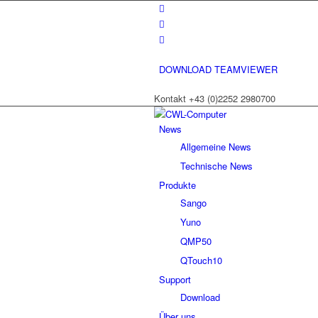
DOWNLOAD TEAMVIEWER
Kontakt +43 (0)2252 2980700
News
Allgemeine News
Technische News
Produkte
Sango
Yuno
QMP50
QTouch10
Support
Download
Über uns