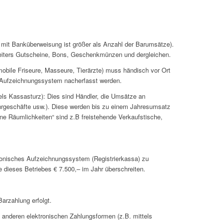
 mit Banküberweisung ist größer als Anzahl der Barumsätze).
weiters Gutscheine, Bons, Geschenkmünzen und dergleichen.
obile Friseure, Masseure, Tierärzte) muss händisch vor Ort
en Aufzeichnungssystem nacherfasst werden.
els Kassasturz): Dies sind Händler, die Umsätze an
Fahrgeschäfte usw.). Diese werden bis zu einem Jahresumsatz
ene Räumlichkeiten“ sind z.B freistehende Verkaufstische,
onisches Aufzeichnungssystem (Registrierkassa) zu
dieses Betriebes € 7.500,– im Jahr überschreiten.
arzahlung erfolgt.
 anderen elektronischen Zahlungsformen (z.B. mittels