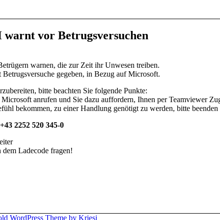
arnt vor Betrugsversuchen
rügern warnen, die zur Zeit ihr Unwesen treiben.
kt Betrugsversuche gegeben, in Bezug auf Microsoft.
zubereiten, bitte beachten Sie folgende Punkte:
Microsoft anrufen und Sie dazu auffordern, Ihnen per Teamviewer Zugri
Gefühl bekommen, zu einer Handlung genötigt zu werden, bitte beenden
 +43 2252 520 345-0
iter
h dem Ladecode fragen!
old WordPress Theme by Kriesi