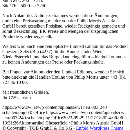
Stk./Geb.: 200 –> 210
Stk./TK.: 5000 –> 5250
Nach Ablauf des Aktionszeitraumes werden diese Änderungen,
durch eine Preiswartung mit der von der Philip Morris Austria
GmbH bereit gestellten Preisliste, wieder Rückgängig gemacht und
somit Bezeichnung, EK-Preise und Mengen der ursprünglichen
Produkte wiederhergestellt.
Weiters wird auch eine rein optische Limited Edition für das Produkt
Chesterf. Select.Blu (4277) für die Bundesländer Wien,
Niederösterreich und das Burgenland eingeführt – hierbei kommt es
zu keinen Änderungen der Preise oder Packungsinhalte.
Bei Fragen zur Aktion oder den Limited Editions, wenden Sie sich
bitte direkt an die Händler-Hotline von Philip Morris unter +43 (0)1
727 86 10 00.
Mit freundlichen Grüßen,
Ihr CWL-Team
https://www.cwl.at/wp-content/uploads/cwl-neu-003-240-
schatten.png
0
0
Office
https://www.cwl.at/wp-content/uploads/cwl-
neu-003-240-schatten.png
Office
2023-09-29 11:27:18
2024-06-06
13:31:26
Aktionsartikel Chesterfield / Philip Morris Austria GmbH
© Copyright - TOB GmbH & Co KG -
Enfold WordPress Theme