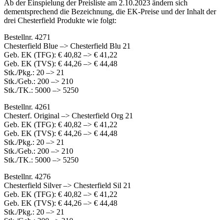
Ab der Einspielung der Preisliste am 2.10.2023 ändern sich
dementsprechend die Bezeichnung, die EK-Preise und der Inhalt der
drei Chesterfield Produkte wie folgt:
Bestellnr. 4271
Chesterfield Blue –> Chesterfield Blu 21
Geb. EK (TFG): € 40,82 –> € 41,22
Geb. EK (TVS): € 44,26 –> € 44,48
Stk./Pkg.: 20 –> 21
Stk./Geb.: 200 –> 210
Stk./TK.: 5000 –> 5250
Bestellnr. 4261
Chesterf. Original –> Chesterfield Org 21
Geb. EK (TFG): € 40,82 –> € 41,22
Geb. EK (TVS): € 44,26 –> € 44,48
Stk./Pkg.: 20 –> 21
Stk./Geb.: 200 –> 210
Stk./TK.: 5000 –> 5250
Bestellnr. 4276
Chesterfield Silver –> Chesterfield Sil 21
Geb. EK (TFG): € 40,82 –> € 41,22
Geb. EK (TVS): € 44,26 –> € 44,48
Stk./Pkg.: 20 –> 21