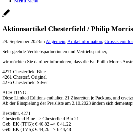
Menü
Menü
Aktionsartikel Chesterfield / Philip Morr
29. September 2023
/
in
Allgemein
,
Artikelinformation
,
Grossisteninfo
Sehr geehrte Vertriebspartnerinnen und Vertriebspartner,
wir möchten Sie darüber informieren, dass die Fa. Philip Morris Aust
4271 Chesterfield Blue
4261 Chesterf. Original
4276 Chesterfield Silver
ACHTUNG:
Diese Limited Editions enthalten 21 Zigaretten je Packung und erset
Ab der Einspielung der Preisliste am 2.10.2023 ändern sich dementspr
Bestellnr. 4271
Chesterfield Blue –> Chesterfield Blu 21
Geb. EK (TFG): € 40,82 –> € 41,22
Geb. EK (TVS): € 44,26 –> € 44,48