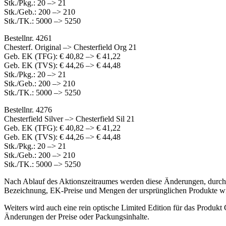
Stk./Pkg.: 20 –> 21
Stk./Geb.: 200 –> 210
Stk./TK.: 5000 –> 5250
Bestellnr. 4261
Chesterf. Original –> Chesterfield Org 21
Geb. EK (TFG): € 40,82 –> € 41,22
Geb. EK (TVS): € 44,26 –> € 44,48
Stk./Pkg.: 20 –> 21
Stk./Geb.: 200 –> 210
Stk./TK.: 5000 –> 5250
Bestellnr. 4276
Chesterfield Silver –> Chesterfield Sil 21
Geb. EK (TFG): € 40,82 –> € 41,22
Geb. EK (TVS): € 44,26 –> € 44,48
Stk./Pkg.: 20 –> 21
Stk./Geb.: 200 –> 210
Stk./TK.: 5000 –> 5250
Nach Ablauf des Aktionszeitraumes werden diese Änderungen, durch e
Bezeichnung, EK-Preise und Mengen der ursprünglichen Produkte wie
Weiters wird auch eine rein optische Limited Edition für das Produkt
Änderungen der Preise oder Packungsinhalte.