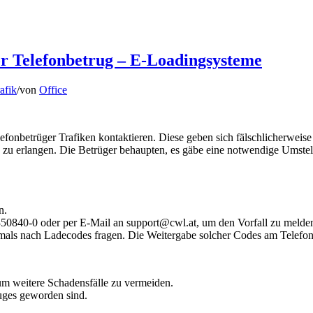
or Telefonbetrug – E-Loadingsysteme
afik
/
von
Office
elefonbetrüger Trafiken kontaktieren. Diese geben sich fälschlicherw
u erlangen. Die Betrüger behaupten, es gäbe eine notwendige Umstell
n.
2350840-0 oder per E-Mail an
support@cwl.at
, um den Vorfall zu melde
s nach Ladecodes fragen. Die Weitergabe solcher Codes am Telefon ist
um weitere Schadensfälle zu vermeiden.
ruges geworden sind.