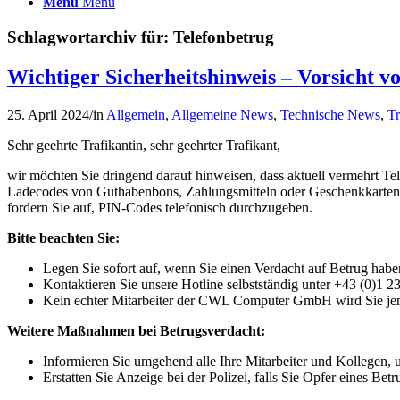
Menü
Menü
Schlagwortarchiv für:
Telefonbetrug
Wichtiger Sicherheitshinweis – Vorsicht v
25. April 2024
/
in
Allgemein
,
Allgemeine News
,
Technische News
,
Tr
Sehr geehrte Trafikantin, sehr geehrter Trafikant,
wir möchten Sie dringend darauf hinweisen, dass aktuell vermehrt T
Ladecodes von Guthabenbons, Zahlungsmitteln oder Geschenkkarten z
fordern Sie auf, PIN-Codes telefonisch durchzugeben.
Bitte beachten Sie:
Legen Sie sofort auf, wenn Sie einen Verdacht auf Betrug habe
Kontaktieren Sie unsere Hotline selbstständig unter +43 (0)1 
Kein echter Mitarbeiter der CWL Computer GmbH wird Sie jemal
Weitere Maßnahmen bei Betrugsverdacht:
Informieren Sie umgehend alle Ihre Mitarbeiter und Kollegen, 
Erstatten Sie Anzeige bei der Polizei, falls Sie Opfer eines Bet