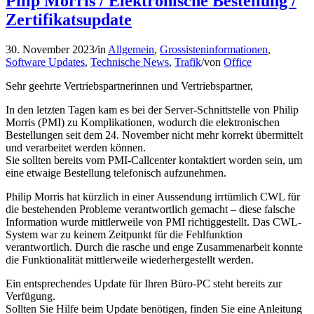
Pilip Morris / Elektronische Bestellung /
Zertifikatsupdate
30. November 2023
/
in
Allgemein
,
Grossisteninformationen
,
Software Updates
,
Technische News
,
Trafik
/
von
Office
Sehr geehrte Vertriebspartnerinnen und Vertriebspartner,
In den letzten Tagen kam es bei der Server-Schnittstelle von Philip
Morris (PMI) zu Komplikationen, wodurch die elektronischen
Bestellungen seit dem 24. November nicht mehr korrekt übermittelt
und verarbeitet werden können.
Sie sollten bereits vom PMI-Callcenter kontaktiert worden sein, um
eine etwaige Bestellung telefonisch aufzunehmen.
Philip Morris hat kürzlich in einer Aussendung irrtümlich CWL für
die bestehenden Probleme verantwortlich gemacht – diese falsche
Information wurde mittlerweile von PMI richtiggestellt. Das CWL-
System war zu keinem Zeitpunkt für die Fehlfunktion
verantwortlich. Durch die rasche und enge Zusammenarbeit konnte
die Funktionalität mittlerweile wiederhergestellt werden.
Ein entsprechendes Update für Ihren Büro-PC steht bereits zur
Verfügung.
Sollten Sie Hilfe beim Update benötigen, finden Sie eine Anleitung