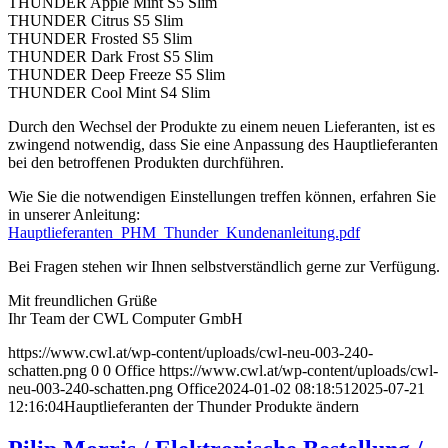
THUNDER Apple Mint S5 Slim
THUNDER Citrus S5 Slim
THUNDER Frosted S5 Slim
THUNDER Dark Frost S5 Slim
THUNDER Deep Freeze S5 Slim
THUNDER Cool Mint S4 Slim
Durch den Wechsel der Produkte zu einem neuen Lieferanten, ist es
zwingend notwendig, dass Sie eine Anpassung des Hauptlieferanten
bei den betroffenen Produkten durchführen.
Wie Sie die notwendigen Einstellungen treffen können, erfahren Sie
in unserer Anleitung:
Hauptlieferanten_PHM_Thunder_Kundenanleitung.pdf
Bei Fragen stehen wir Ihnen selbstverständlich gerne zur Verfügung.
Mit freundlichen Grüße
Ihr Team der CWL Computer GmbH
https://www.cwl.at/wp-content/uploads/cwl-neu-003-240-
schatten.png
0
0
Office
https://www.cwl.at/wp-content/uploads/cwl-
neu-003-240-schatten.png
Office
2024-01-02 08:18:51
2025-07-21
12:16:04
Hauptlieferanten der Thunder Produkte ändern