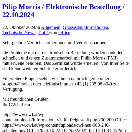
Pilip Morris / Elektronische Bestellung /
22.10.2024
22. Oktober 2024
/
in
Allgemein
,
Grossisteninformationen
,
Technische News
,
Trafik
/
von
Office
Sehr geehrte Vertriebspartnerinnen und Vertriebspartner,
die Probleme mit der elektronischen Bestellung wurden dank der
schnellen und engen Zusammenarbeit mit Philip Morris (PMI)
mittlerweile behoben. Das Zertifikat wurde erneuert. Von Ihrer Seite
sind keine weiteren Schritte erforderlich.
Für weitere Fragen stehen wir Ihnen natürlich gerne unter
support@cwl.at
oder telefonisch unter +43 (1) 235 08 40-0 zur
Verfügung.
Mit freundlichen Grüßen
Ihr CWL-Team
https://www.cwl.at/wp-
content/uploads/Information_v3_kl_freigestellt.png
200
200
Office
https://www.cwl.at/wp-content/uploads/cwl-neu-003-240-
schatten.png
Office
2024-10-22 16:29:02
2025-05-14 11:31:45
Pilip