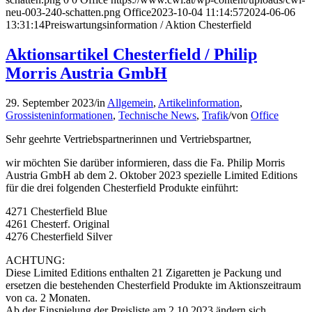
neu-003-240-schatten.png
Office
2023-10-04 11:14:57
2024-06-06
13:31:14
Preiswartungsinformation / Aktion Chesterfield
Aktionsartikel Chesterfield / Philip
Morris Austria GmbH
29. September 2023
/
in
Allgemein
,
Artikelinformation
,
Grossisteninformationen
,
Technische News
,
Trafik
/
von
Office
Sehr geehrte Vertriebspartnerinnen und Vertriebspartner,
wir möchten Sie darüber informieren, dass die Fa. Philip Morris
Austria GmbH ab dem 2. Oktober 2023 spezielle Limited Editions
für die drei folgenden Chesterfield Produkte einführt:
4271 Chesterfield Blue
4261 Chesterf. Original
4276 Chesterfield Silver
ACHTUNG:
Diese Limited Editions enthalten 21 Zigaretten je Packung und
ersetzen die bestehenden Chesterfield Produkte im Aktionszeitraum
von ca. 2 Monaten.
Ab der Einspielung der Preisliste am 2.10.2023 ändern sich