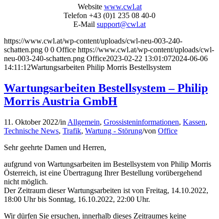
Website
www.cwl.at
Telefon +43 (0)1 235 08 40-0
E-Mail
support@cwl.at
https://www.cwl.at/wp-content/uploads/cwl-neu-003-240-
schatten.png
0
0
Office
https://www.cwl.at/wp-content/uploads/cwl-
neu-003-240-schatten.png
Office
2023-02-22 13:01:07
2024-06-06
14:11:12
Wartungsarbeiten Philip Morris Bestellsystem
Wartungsarbeiten Bestellsystem – Philip
Morris Austria GmbH
11. Oktober 2022
/
in
Allgemein
,
Grossisteninformationen
,
Kassen
,
Technische News
,
Trafik
,
Wartung - Störung
/
von
Office
Sehr geehrte Damen und Herren,
aufgrund von Wartungsarbeiten im Bestellsystem von Philip Morris
Österreich, ist eine Übertragung Ihrer Bestellung vorübergehend
nicht möglich.
Der Zeitraum dieser Wartungsarbeiten ist von Freitag, 14.10.2022,
18:00 Uhr bis Sonntag, 16.10.2022, 22:00 Uhr.
Wir dürfen Sie ersuchen, innerhalb dieses Zeitraumes keine