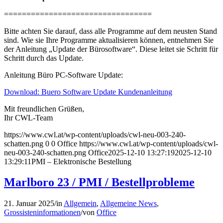
=================================
Bitte achten Sie darauf, dass alle Programme auf dem neusten Stand
sind. Wie sie Ihre Programme aktualisieren können, entnehmen Sie
der Anleitung „Update der Bürosoftware“. Diese leitet sie Schritt für
Schritt durch das Update.
Anleitung Büro PC-Software Update:
Download: Buero Software Update Kundenanleitung
Mit freundlichen Grüßen,
Ihr CWL-Team
https://www.cwl.at/wp-content/uploads/cwl-neu-003-240-
schatten.png
0
0
Office
https://www.cwl.at/wp-content/uploads/cwl-
neu-003-240-schatten.png
Office
2025-12-10 13:27:19
2025-12-10
13:29:11
PMI – Elektronische Bestellung
Marlboro 23 / PMI / Bestellprobleme
21. Januar 2025
/
in
Allgemein
,
Allgemeine News
,
Grossisteninformationen
/
von
Office