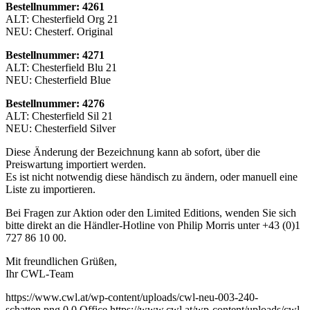
Bestellnummer: 4261
ALT: Chesterfield Org 21
NEU: Chesterf. Original
Bestellnummer: 4271
ALT: Chesterfield Blu 21
NEU: Chesterfield Blue
Bestellnummer: 4276
ALT: Chesterfield Sil 21
NEU: Chesterfield Silver
Diese Änderung der Bezeichnung kann ab sofort, über die
Preiswartung importiert werden.
Es ist nicht notwendig diese händisch zu ändern, oder manuell eine
Liste zu importieren.
Bei Fragen zur Aktion oder den Limited Editions, wenden Sie sich
bitte direkt an die Händler-Hotline von Philip Morris unter +43 (0)1
727 86 10 00.
Mit freundlichen Grüßen,
Ihr CWL-Team
https://www.cwl.at/wp-content/uploads/cwl-neu-003-240-
schatten.png
0
0
Office
https://www.cwl.at/wp-content/uploads/cwl-