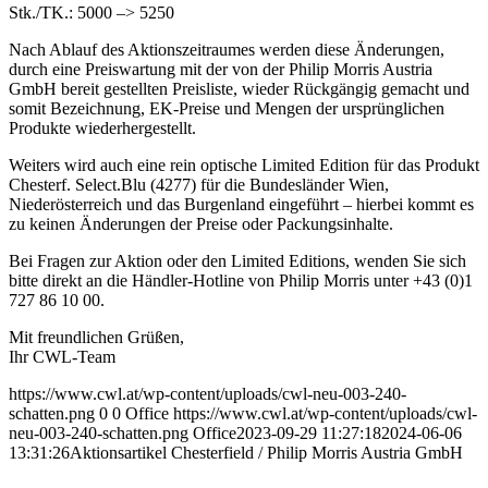
Stk./TK.: 5000 –> 5250
Nach Ablauf des Aktionszeitraumes werden diese Änderungen,
durch eine Preiswartung mit der von der Philip Morris Austria
GmbH bereit gestellten Preisliste, wieder Rückgängig gemacht und
somit Bezeichnung, EK-Preise und Mengen der ursprünglichen
Produkte wiederhergestellt.
Weiters wird auch eine rein optische Limited Edition für das Produkt
Chesterf. Select.Blu (4277) für die Bundesländer Wien,
Niederösterreich und das Burgenland eingeführt – hierbei kommt es
zu keinen Änderungen der Preise oder Packungsinhalte.
Bei Fragen zur Aktion oder den Limited Editions, wenden Sie sich
bitte direkt an die Händler-Hotline von Philip Morris unter +43 (0)1
727 86 10 00.
Mit freundlichen Grüßen,
Ihr CWL-Team
https://www.cwl.at/wp-content/uploads/cwl-neu-003-240-
schatten.png
0
0
Office
https://www.cwl.at/wp-content/uploads/cwl-
neu-003-240-schatten.png
Office
2023-09-29 11:27:18
2024-06-06
13:31:26
Aktionsartikel Chesterfield / Philip Morris Austria GmbH