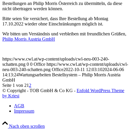
Bestellungen an Philip Morris Österreich zu übermitteln, da diese
nicht übertragen werden können.
Bitte seien Sie versichert, dass Ihre Bestellung ab Montag
17.10.2022 wieder ohne Einschränkungen möglich ist.
Wir bitten um Verständnis und verbleiben mit freundlichen Grüßen,
Philip Morris Austria GmbH
https://www.cwl.at/wp-content/uploads/cwl-neu-003-240-
schatten.png
0
0
Office
https://www.cwl.at/wp-content/uploads/cwl-
neu-003-240-schatten.png
Office
2022-10-11 12:03:10
2024-06-06
14:13:24
Wartungsarbeiten Bestellsystem – Philip Morris Austria
GmbH
Seite 1 von 2
1
2
© Copyright - TOB GmbH & Co KG -
Enfold WordPress Theme
by Kriesi
AGB
Impressum
Nach oben scrollen