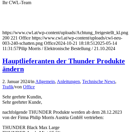
Ihr CWL-Team
https://www.cwl.at/wp-content/uploads/Achtung_freigestellt_kl.png
200
221
Office
https://www.cwl.at/wp-content/uploads/cwl-neu-
003-240-schatten.png
Office
2024-10-21 18:18:51
2025-05-14
11:31:57
Pilip Morris / Elektronische Bestellung / 21.10.2024
Hauptlieferanten der Thunder Produkte
ändern
2. Januar 2024
/
in
Allgemein
,
Anleitungen
,
Technische News
,
Trafik
/
von
Office
Sehr geehrte Kundin,
Sehr geehrter Kunde,
nachfolgende THUNDER Produkte werden ab dem 28.12.2023
von der Firma Philip Morris Austria GmbH vertrieben:
THUNDER Black Max Large