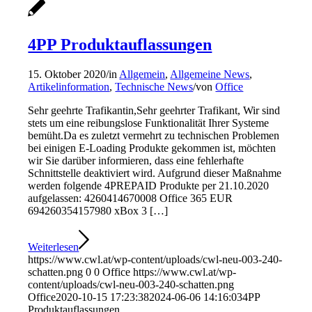
4PP Produktauflassungen
15. Oktober 2020
/
in
Allgemein
,
Allgemeine News
,
Artikelinformation
,
Technische News
/
von
Office
Sehr geehrte Trafikantin,Sehr geehrter Trafikant, Wir sind
stets um eine reibungslose Funktionalität Ihrer Systeme
bemüht.Da es zuletzt vermehrt zu technischen Problemen
bei einigen E-Loading Produkte gekommen ist, möchten
wir Sie darüber informieren, dass eine fehlerhafte
Schnittstelle deaktiviert wird. Aufgrund dieser Maßnahme
werden folgende 4PREPAID Produkte per 21.10.2020
aufgelassen: 4260414670008 Office 365 EUR
694260354157980 xBox 3 […]
Weiterlesen
https://www.cwl.at/wp-content/uploads/cwl-neu-003-240-
schatten.png
0
0
Office
https://www.cwl.at/wp-
content/uploads/cwl-neu-003-240-schatten.png
Office
2020-10-15 17:23:38
2024-06-06 14:16:03
4PP
Produktauflassungen