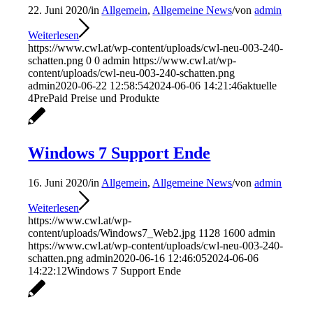
22. Juni 2020
/
in
Allgemein
,
Allgemeine News
/
von
admin
Weiterlesen
https://www.cwl.at/wp-content/uploads/cwl-neu-003-240-
schatten.png
0
0
admin
https://www.cwl.at/wp-
content/uploads/cwl-neu-003-240-schatten.png
admin
2020-06-22 12:58:54
2024-06-06 14:21:46
aktuelle
4PrePaid Preise und Produkte
Windows 7 Support Ende
16. Juni 2020
/
in
Allgemein
,
Allgemeine News
/
von
admin
Weiterlesen
https://www.cwl.at/wp-
content/uploads/Windows7_Web2.jpg
1128
1600
admin
https://www.cwl.at/wp-content/uploads/cwl-neu-003-240-
schatten.png
admin
2020-06-16 12:46:05
2024-06-06
14:22:12
Windows 7 Support Ende