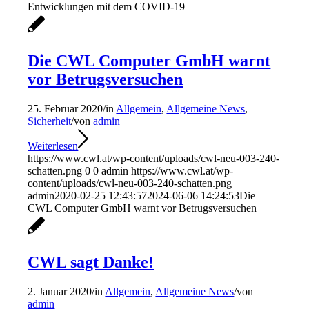
Entwicklungen mit dem COVID-19
Die CWL Computer GmbH warnt
vor Betrugsversuchen
25. Februar 2020
/
in
Allgemein
,
Allgemeine News
,
Sicherheit
/
von
admin
Weiterlesen
https://www.cwl.at/wp-content/uploads/cwl-neu-003-240-
schatten.png
0
0
admin
https://www.cwl.at/wp-
content/uploads/cwl-neu-003-240-schatten.png
admin
2020-02-25 12:43:57
2024-06-06 14:24:53
Die
CWL Computer GmbH warnt vor Betrugsversuchen
CWL sagt Danke!
2. Januar 2020
/
in
Allgemein
,
Allgemeine News
/
von
admin