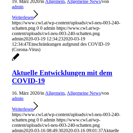
19. März 2020
/
in
Allgemein
,
Allgemeine News
/
von
admin
Weiterlesen
https://www.cwl.at/wp-content/uploads/cwl-neu-003-240-
schatten.png
0
0
admin
https://www.cwl.at/wp-
content/uploads/cwl-neu-003-240-schatten.png
admin
2020-03-19 12:34:23
2020-03-19
12:34:47
Einschränkungen aufgrund des COVID-19
(Corona-Virus)
Aktuelle Entwicklungen mit dem
COVID-19
16. März 2020
/
in
Allgemein
,
Allgemeine News
/
von
admin
Weiterlesen
https://www.cwl.at/wp-content/uploads/cwl-neu-003-240-
schatten.png
0
0
admin
https://www.cwl.at/wp-
content/uploads/cwl-neu-003-240-schatten.png
admin
2020-03-16 08:49:30
2020-03-16 09:01:37
Aktuelle