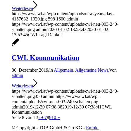
Weiterlesen
https://www.cwl.at/wp-content/uploads/new-years-day-
4157632_1920.jpg
598
1600
admin
https://www.cwl.at/wp-content/uploads/cwl-neu-003-240-
schatten.png
admin
2020-01-02 13:53:43
2020-01-02
13:53:45
CWL sagt Danke!
CWL Kommunikation
30. Dezember 2019
/
in
Allgemein
,
Allgemeine News
/
von
admin
Weiterlesen
https://www.cwl.at/wp-content/uploads/cwl-neu-003-240-
schatten.png
0
0
admin
https://www.cwl.at/wp-
content/uploads/cwl-neu-003-240-schatten.png
admin
2019-12-30 07:38:38
2019-12-30 07:38:41
CWL
Kommunikation
Seite 8 von 13
«
‹
6
7
8
9
10
›
»
© Copyright - TOB GmbH & Co KG -
Enfold