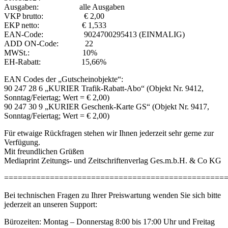
Ausgaben: alle Ausgaben
VKP brutto: € 2,00
EKP netto: € 1,533
EAN-Code: 9024700295413 (EINMALIG)
ADD ON-Code: 22
MWSt.: 10%
EH-Rabatt: 15,66%
EAN Codes der „Gutscheinobjekte“:
90 247 28 6 „KURIER Trafik-Rabatt-Abo“ (Objekt Nr. 9412,
Sonntag/Feiertag; Wert = € 2,00)
90 247 30 9 „KURIER Geschenk-Karte GS“ (Objekt Nr. 9417,
Sonntag/Feiertag; Wert = € 2,00)
Für etwaige Rückfragen stehen wir Ihnen jederzeit sehr gerne zur
Verfügung.
Mit freundlichen Grüßen
Mediaprint Zeitungs- und Zeitschriftenverlag Ges.m.b.H. & Co KG
================================================
Bei technischen Fragen zu Ihrer Preiswartung wenden Sie sich bitte
jederzeit an unseren Support:
Bürozeiten: Montag – Donnerstag 8:00 bis 17:00 Uhr und Freitag