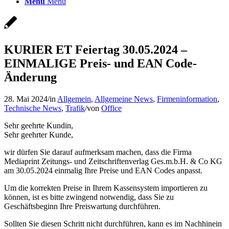
Menü
Menü
KURIER ET Feiertag 30.05.2024 –
EINMALIGE Preis- und EAN Code-
Änderung
28. Mai 2024
/
in
Allgemein
,
Allgemeine News
,
Firmeninformation
,
Technische News
,
Trafik
/
von
Office
Sehr geehrte Kundin,
Sehr geehrter Kunde,
wir dürfen Sie darauf aufmerksam machen, dass die Firma
Mediaprint Zeitungs- und Zeitschriftenverlag Ges.m.b.H. & Co KG
am 30.05.2024 einmalig Ihre Preise und EAN Codes anpasst.
Um die korrekten Preise in Ihrem Kassensystem importieren zu
können, ist es bitte zwingend notwendig, dass Sie zu
Geschäftsbeginn Ihre Preiswartung durchführen.
Sollten Sie diesen Schritt nicht durchführen, kann es im Nachhinein