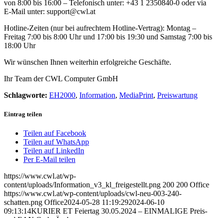
von 8:00 bis 16:00 – Telefonisch unter: +43 1 2350840-0 oder via
E-Mail unter: support@cwl.at
Hotline-Zeiten (nur bei aufrechtem Hotline-Vertrag): Montag –
Freitag 7:00 bis 8:00 Uhr und 17:00 bis 19:30 und Samstag 7:00 bis
18:00 Uhr
Wir wünschen Ihnen weiterhin erfolgreiche Geschäfte.
Ihr Team der CWL Computer GmbH
Schlagworte:
EH2000
,
Information
,
MediaPrint
,
Preiswartung
Eintrag teilen
Teilen auf Facebook
Teilen auf WhatsApp
Teilen auf LinkedIn
Per E-Mail teilen
https://www.cwl.at/wp-
content/uploads/Information_v3_kl_freigestellt.png
200
200
Office
https://www.cwl.at/wp-content/uploads/cwl-neu-003-240-
schatten.png
Office
2024-05-28 11:19:29
2024-06-10
09:13:14
KURIER ET Feiertag 30.05.2024 – EINMALIGE Preis-