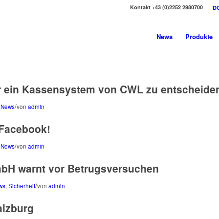
Kontakt +43 (0)2252 2980700
D
News
Produkte
ür ein Kassensystem von CWL zu entscheide
/
 News
von
admin
 Facebook!
/
 News
von
admin
bH warnt vor Betrugsversuchen
/
ws
,
Sicherheit
von
admin
alzburg