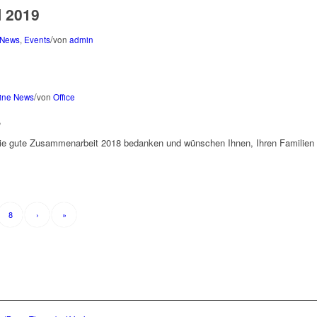
 2019
/
 News
,
Events
von
admin
/
ine News
von
Office
,
ie gute Zusammenarbeit 2018 bedanken und wünschen Ihnen, Ihren Familien u
8
›
»