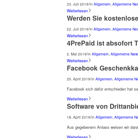
/
23. Juli 2019
in
Allgemein
,
Allgemeine Ne
Weiterlesen
Werden Sie kostenlose
/
22. Juli 2019
in
Allgemein
,
Allgemeine Ne
Weiterlesen
4PrePaid ist absofort 
/
2. Mai 2019
in
Allgemein
,
Allgemeine New
Weiterlesen
Facebook Geschenkka
/
25. April 2019
in
Allgemein
,
Allgemeine N
Facebook sich dafür entschieden hat s
Weiterlesen
Software von Drittanbi
/
18. April 2019
in
Allgemein
,
Allgemeine N
Aus gegebenem Anlass weisen wir darau
Weiterlesen