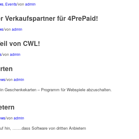
/
ws
,
Events
von
admin
r Verkaufspartner für 4PrePaid!
/
ws
von
admin
Teil von CWL!
/
s
von
admin
rten
/
ews
von
admin
ein Geschenkekarten – Programm für Webspiele abzuschalten.
etern
/
ews
von
admin
f hin, …….dass Software von dritten Anbietern