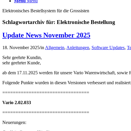
Menü
Menü
Elektronisches Bestellsystem für die Grossisten
Schlagwortarchiv für:
Elektronische Bestellung
Update News November 2025
18. November 2025
/
in
Allgemein
,
Anleitungen
,
Software Updates
,
T
Sehr geehrte Kundin,
sehr geehrter Kunde,
ab dem 17.11.2025 werden für unsere Vario Warenwirtschaft, sowie für
Folgende Punkte wurden in diesen Versionen verbessert und realisiert
=================================
Vario 2.02.033
=================================
Neuerungen: