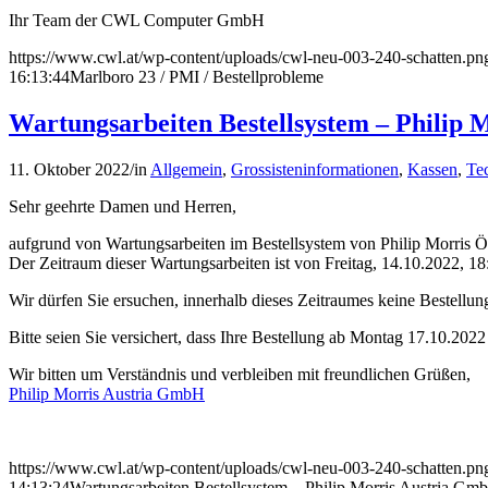
Ihr Team der CWL Computer GmbH
https://www.cwl.at/wp-content/uploads/cwl-neu-003-240-schatten.pn
16:13:44
Marlboro 23 / PMI / Bestellprobleme
Wartungsarbeiten Bestellsystem – Philip
11. Oktober 2022
/
in
Allgemein
,
Grossisteninformationen
,
Kassen
,
Te
Sehr geehrte Damen und Herren,
aufgrund von Wartungsarbeiten im Bestellsystem von Philip Morris Ös
Der Zeitraum dieser Wartungsarbeiten ist von Freitag, 14.10.2022, 1
Wir dürfen Sie ersuchen, innerhalb dieses Zeitraumes keine Bestellun
Bitte seien Sie versichert, dass Ihre Bestellung ab Montag 17.10.202
Wir bitten um Verständnis und verbleiben mit freundlichen Grüßen,
Philip Morris Austria GmbH
https://www.cwl.at/wp-content/uploads/cwl-neu-003-240-schatten.pn
14:13:24
Wartungsarbeiten Bestellsystem – Philip Morris Austria Gm