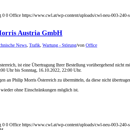
g
0
0
Office
https://www.cwl.at/wp-content/uploads/cwl-neu-003-240-s
 Morris Austria GmbH
chnische News
,
Trafik
,
Wartung - Störung
/
von
Office
terreich, ist eine Übertragung Ihrer Bestellung vorübergehend nicht m
8:00 Uhr bis Sonntag, 16.10.2022, 22:00 Uhr.
gen an Philip Morris Österreich zu übermitteln, da diese nicht übertra
2 wieder ohne Einschränkungen möglich ist.
g
0
0
Office
https://www.cwl.at/wp-content/uploads/cwl-neu-003-240-s
bH