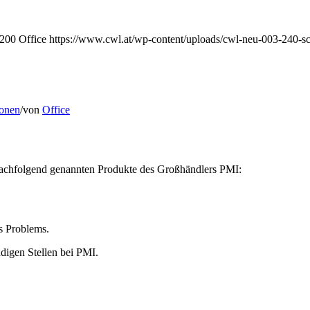
200
Office
https://www.cwl.at/wp-content/uploads/cwl-neu-003-240-sc
ionen
/
von
Office
r nachfolgend genannten Produkte des Großhändlers PMI:
s Problems.
ndigen Stellen bei PMI.