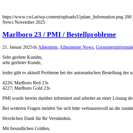
https://www.cwl.at/wp-content/uploads/Update_Information.png
200
News November 2025
Marlboro 23 / PMI / Bestellprobleme
21. Januar 2025
/
in
Allgemein
,
Allgemeine News
,
Grossisteninformat
Sehr geehrte Kundin,
sehr geehrter Kunde,
leider gibt es aktuell Probleme bei der automatischen Bestellung de
4226; Marlboro Red 23s
4227; Marlboro Gold 23s
PMI wurde bereits darüber informiert und arbeitet an einer Lösung de
Bei weiteren Fragen melden Sie sich bitte vertrauensvoll an die zustä
Herzlichen Dank für Ihr Verständnis.
Mit freundlichen Grüßen,