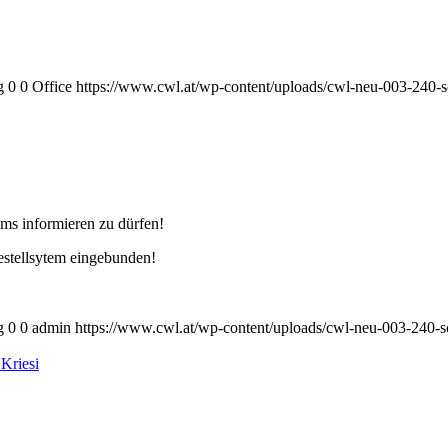
g
0
0
Office
https://www.cwl.at/wp-content/uploads/cwl-neu-003-240-s
tems informieren zu dürfen!
estellsytem eingebunden!
g
0
0
admin
https://www.cwl.at/wp-content/uploads/cwl-neu-003-240-s
Kriesi