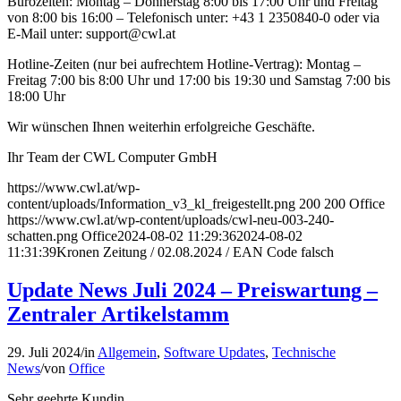
Bürozeiten: Montag – Donnerstag 8:00 bis 17:00 Uhr und Freitag
von 8:00 bis 16:00 – Telefonisch unter: +43 1 2350840-0 oder via
E-Mail unter: support@cwl.at
Hotline-Zeiten (nur bei aufrechtem Hotline-Vertrag): Montag –
Freitag 7:00 bis 8:00 Uhr und 17:00 bis 19:30 und Samstag 7:00 bis
18:00 Uhr
Wir wünschen Ihnen weiterhin erfolgreiche Geschäfte.
Ihr Team der CWL Computer GmbH
https://www.cwl.at/wp-
content/uploads/Information_v3_kl_freigestellt.png
200
200
Office
https://www.cwl.at/wp-content/uploads/cwl-neu-003-240-
schatten.png
Office
2024-08-02 11:29:36
2024-08-02
11:31:39
Kronen Zeitung / 02.08.2024 / EAN Code falsch
Update News Juli 2024 – Preiswartung –
Zentraler Artikelstamm
29. Juli 2024
/
in
Allgemein
,
Software Updates
,
Technische
News
/
von
Office
Sehr geehrte Kundin,