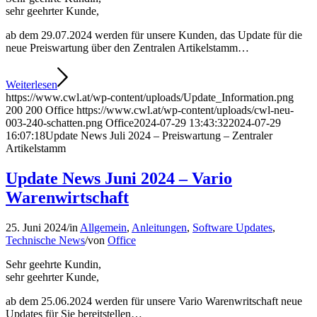
sehr geehrter Kunde,
ab dem 29.07.2024 werden für unsere Kunden, das Update für die
neue Preiswartung über den Zentralen Artikelstamm…
Weiterlesen
https://www.cwl.at/wp-content/uploads/Update_Information.png
200
200
Office
https://www.cwl.at/wp-content/uploads/cwl-neu-
003-240-schatten.png
Office
2024-07-29 13:43:32
2024-07-29
16:07:18
Update News Juli 2024 – Preiswartung – Zentraler
Artikelstamm
Update News Juni 2024 – Vario
Warenwirtschaft
25. Juni 2024
/
in
Allgemein
,
Anleitungen
,
Software Updates
,
Technische News
/
von
Office
Sehr geehrte Kundin,
sehr geehrter Kunde,
ab dem 25.06.2024 werden für unsere Vario Warenwritschaft neue
Updates für Sie bereitstellen…