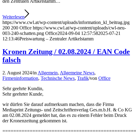
den Zentralen Artikelstamm…
Weiterlesen
https://www.cwl.at/wp-content/uploads/information_kl_beitrag.jpg
200
200
Office
https://www.cwl.at/wp-content/uploads/cwl-neu-
003-240-schatten.png
Office
2024-09-04 12:57:58
2025-07-21
12:13:46
Preiswartung – Zentraler Artikelstamm
Kronen Zeitung / 02.08.2024 / EAN Code
falsch
2. August 2024
/
in
Allgemein
,
Allgemeine News
,
Firmeninformation
,
Technische News
,
Trafik
/
von
Office
Sehr geehrte Kundin,
Sehr geehrter Kunde,
wir dürfen Sie darauf aufmerksam machen, dass die Firma
Mediaprint Zeitungs- und Zeitschriftenverlag Ges.m.b.H. & Co KG
am 02.08.2024 gemeldet hat, das es zu einem Fehler beim Druck
der Kronenzeitung gekommen ist.
================================================