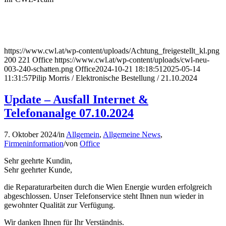
https://www.cwl.at/wp-content/uploads/Achtung_freigestellt_kl.png
200
221
Office
https://www.cwl.at/wp-content/uploads/cwl-neu-
003-240-schatten.png
Office
2024-10-21 18:18:51
2025-05-14
11:31:57
Pilip Morris / Elektronische Bestellung / 21.10.2024
Update – Ausfall Internet &
Telefonanalge 07.10.2024
7. Oktober 2024
/
in
Allgemein
,
Allgemeine News
,
Firmeninformation
/
von
Office
Sehr geehrte Kundin,
Sehr geehrter Kunde,
die Reparaturarbeiten durch die Wien Energie wurden erfolgreich
abgeschlossen. Unser Telefonservice steht Ihnen nun wieder in
gewohnter Qualität zur Verfügung.
Wir danken Ihnen für Ihr Verständnis.