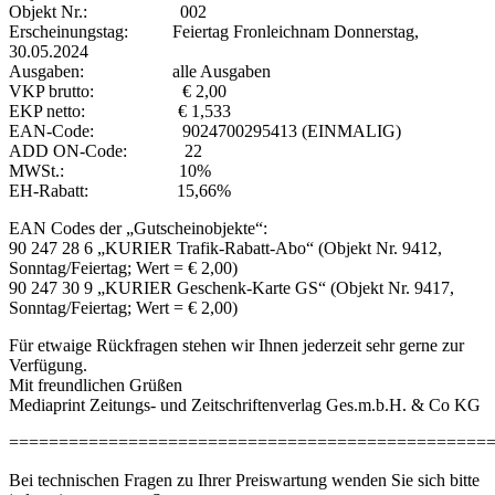
Objekt Nr.: 002
Erscheinungstag: Feiertag Fronleichnam Donnerstag,
30.05.2024
Ausgaben: alle Ausgaben
VKP brutto: € 2,00
EKP netto: € 1,533
EAN-Code: 9024700295413 (EINMALIG)
ADD ON-Code: 22
MWSt.: 10%
EH-Rabatt: 15,66%
EAN Codes der „Gutscheinobjekte“:
90 247 28 6 „KURIER Trafik-Rabatt-Abo“ (Objekt Nr. 9412,
Sonntag/Feiertag; Wert = € 2,00)
90 247 30 9 „KURIER Geschenk-Karte GS“ (Objekt Nr. 9417,
Sonntag/Feiertag; Wert = € 2,00)
Für etwaige Rückfragen stehen wir Ihnen jederzeit sehr gerne zur
Verfügung.
Mit freundlichen Grüßen
Mediaprint Zeitungs- und Zeitschriftenverlag Ges.m.b.H. & Co KG
================================================
Bei technischen Fragen zu Ihrer Preiswartung wenden Sie sich bitte