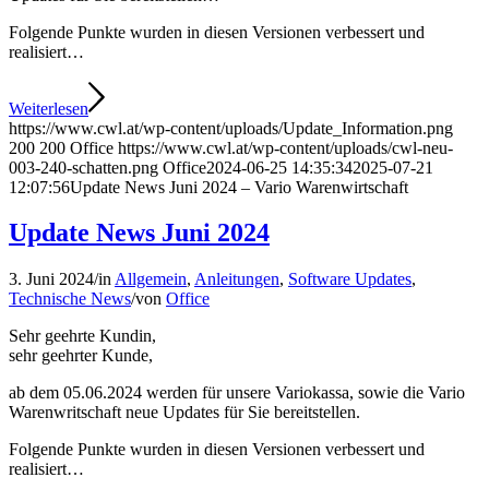
Folgende Punkte wurden in diesen Versionen verbessert und
realisiert…
Weiterlesen
https://www.cwl.at/wp-content/uploads/Update_Information.png
200
200
Office
https://www.cwl.at/wp-content/uploads/cwl-neu-
003-240-schatten.png
Office
2024-06-25 14:35:34
2025-07-21
12:07:56
Update News Juni 2024 – Vario Warenwirtschaft
Update News Juni 2024
3. Juni 2024
/
in
Allgemein
,
Anleitungen
,
Software Updates
,
Technische News
/
von
Office
Sehr geehrte Kundin,
sehr geehrter Kunde,
ab dem 05.06.2024 werden für unsere Variokassa, sowie die Vario
Warenwritschaft neue Updates für Sie bereitstellen.
Folgende Punkte wurden in diesen Versionen verbessert und
realisiert…