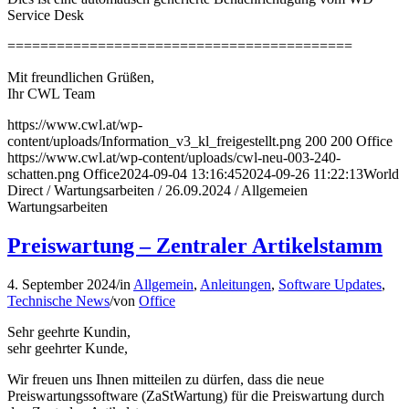
Service Desk
==========================================
Mit freundlichen Grüßen,
Ihr CWL Team
https://www.cwl.at/wp-
content/uploads/Information_v3_kl_freigestellt.png
200
200
Office
https://www.cwl.at/wp-content/uploads/cwl-neu-003-240-
schatten.png
Office
2024-09-04 13:16:45
2024-09-26 11:22:13
World
Direct / Wartungsarbeiten / 26.09.2024 / Allgemeien
Wartungsarbeiten
Preiswartung – Zentraler Artikelstamm
4. September 2024
/
in
Allgemein
,
Anleitungen
,
Software Updates
,
Technische News
/
von
Office
Sehr geehrte Kundin,
sehr geehrter Kunde,
Wir freuen uns Ihnen mitteilen zu dürfen, dass die neue
Preiswartungssoftware (ZaStWartung) für die Preiswartung durch