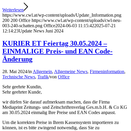
Weiterlesen
https://www.cwl.at/wp-content/uploads/Update_Information.png
200
200
Office
https://www.cwl.at/wp-content/uploads/cwl-neu-
003-240-schatten.png
Office
2024-06-03 11:15:42
2025-07-21
12:14:23
Update News Juni 2024
KURIER ET Feiertag 30.05.2024 –
EINMALIGE Preis- und EAN Code-
Änderung
28. Mai 2024
/
in
Allgemein
,
Allgemeine News
,
Firmeninformation
,
Technische News
,
Trafik
/
von
Office
Sehr geehrte Kundin,
Sehr geehrter Kunde,
wir dürfen Sie darauf aufmerksam machen, dass die Firma
Mediaprint Zeitungs- und Zeitschriftenverlag Ges.m.b.H. & Co KG
am 30.05.2024 einmalig Ihre Preise und EAN Codes anpasst.
Um die korrekten Preise in Ihrem Kassensystem importieren zu
können, ist es bitte zwingend notwendig, dass Sie zu