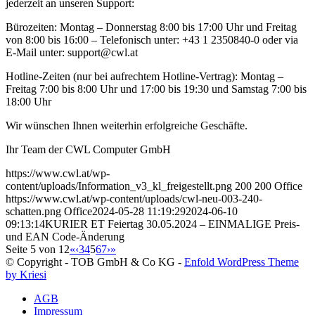
jederzeit an unseren Support:
Bürozeiten: Montag – Donnerstag 8:00 bis 17:00 Uhr und Freitag
von 8:00 bis 16:00 – Telefonisch unter: +43 1 2350840-0 oder via
E-Mail unter: support@cwl.at
Hotline-Zeiten (nur bei aufrechtem Hotline-Vertrag): Montag –
Freitag 7:00 bis 8:00 Uhr und 17:00 bis 19:30 und Samstag 7:00 bis
18:00 Uhr
Wir wünschen Ihnen weiterhin erfolgreiche Geschäfte.
Ihr Team der CWL Computer GmbH
https://www.cwl.at/wp-
content/uploads/Information_v3_kl_freigestellt.png
200
200
Office
https://www.cwl.at/wp-content/uploads/cwl-neu-003-240-
schatten.png
Office
2024-05-28 11:19:29
2024-06-10
09:13:14
KURIER ET Feiertag 30.05.2024 – EINMALIGE Preis-
und EAN Code-Änderung
Seite 5 von 12
«
‹
3
4
5
6
7
›
»
© Copyright - TOB GmbH & Co KG -
Enfold WordPress Theme
by Kriesi
AGB
Impressum