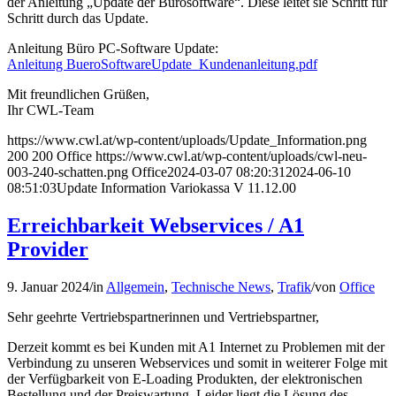
der Anleitung „Update der Bürosoftware“. Diese leitet sie Schritt für
Schritt durch das Update.
Anleitung Büro PC-Software Update:
Anleitung BueroSoftwareUpdate_Kundenanleitung.pdf
Mit freundlichen Grüßen,
Ihr CWL-Team
https://www.cwl.at/wp-content/uploads/Update_Information.png
200
200
Office
https://www.cwl.at/wp-content/uploads/cwl-neu-
003-240-schatten.png
Office
2024-03-07 08:20:31
2024-06-10
08:51:03
Update Information Variokassa V 11.12.00
Erreichbarkeit Webservices / A1
Provider
9. Januar 2024
/
in
Allgemein
,
Technische News
,
Trafik
/
von
Office
Sehr geehrte Vertriebspartnerinnen und Vertriebspartner,
Derzeit kommt es bei Kunden mit A1 Internet zu Problemen mit der
Verbindung zu unseren Webservices und somit in weiterer Folge mit
der Verfügbarkeit von E-Loading Produkten, der elektronischen
Bestellung und der Preiswartung. Leider liegt die Lösung des