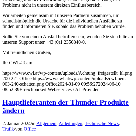
Problems nicht in unserem direkten Einflussbereich.
Wir arbeiten gemeinsam mit unseren Partnern zusammen, um
schnellstmöglich die Ursache für die individuellen Ausfällte zu
finden und informieren Sie, sobald das Problem behoben wurde.
Sollte Sie von einem Ausfall betroffen sein, wenden Sie sich bitte an
unseren Support unter +43 (0)1 2350840-0.
Mit freundlichen Grüßen,
Ihr CWL-Team
https://www.cwl.at/wp-content/uploads/Achtung_freigestellt_kl.png
200
221
Office
https://www.cwl.at/wp-content/uploads/cwl-neu-
003-240-schatten.png
Office
2024-01-09 09:56:27
2024-06-10
08:52:39
Erreichbarkeit Webservices / A1 Provider
Hauptlieferanten der Thunder Produkte
ändern
2. Januar 2024
/
in
Allgemein
,
Anleitungen
,
Technische News
,
Trafik
/
von
Office