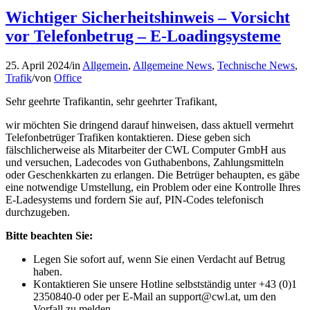
Wichtiger Sicherheitshinweis – Vorsicht
vor Telefonbetrug – E-Loadingsysteme
25. April 2024
/
in
Allgemein
,
Allgemeine News
,
Technische News
,
Trafik
/
von
Office
Sehr geehrte Trafikantin, sehr geehrter Trafikant,
wir möchten Sie dringend darauf hinweisen, dass aktuell vermehrt
Telefonbetrüger Trafiken kontaktieren. Diese geben sich
fälschlicherweise als Mitarbeiter der CWL Computer GmbH aus
und versuchen, Ladecodes von Guthabenbons, Zahlungsmitteln
oder Geschenkkarten zu erlangen. Die Betrüger behaupten, es gäbe
eine notwendige Umstellung, ein Problem oder eine Kontrolle Ihres
E-Ladesystems und fordern Sie auf, PIN-Codes telefonisch
durchzugeben.
Bitte beachten Sie:
Legen Sie sofort auf, wenn Sie einen Verdacht auf Betrug
haben.
Kontaktieren Sie unsere Hotline selbstständig unter +43 (0)1
2350840-0 oder per E-Mail an
support@cwl.at
, um den
Vorfall zu melden.