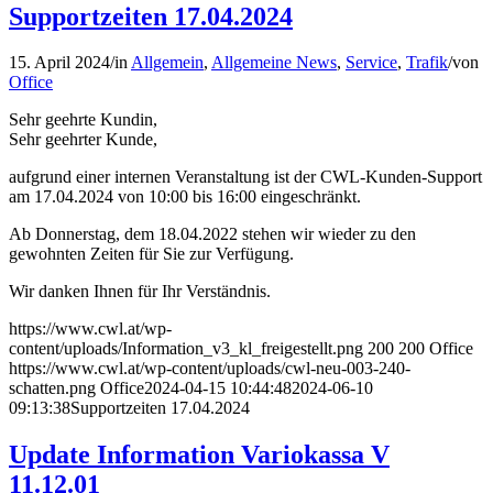
Supportzeiten 17.04.2024
15. April 2024
/
in
Allgemein
,
Allgemeine News
,
Service
,
Trafik
/
von
Office
Sehr geehrte Kundin,
Sehr geehrter Kunde,
aufgrund einer internen Veranstaltung ist der CWL-Kunden-Support
am 17.04.2024 von 10:00 bis 16:00 eingeschränkt.
Ab Donnerstag, dem 18.04.2022 stehen wir wieder zu den
gewohnten Zeiten für Sie zur Verfügung.
Wir danken Ihnen für Ihr Verständnis.
https://www.cwl.at/wp-
content/uploads/Information_v3_kl_freigestellt.png
200
200
Office
https://www.cwl.at/wp-content/uploads/cwl-neu-003-240-
schatten.png
Office
2024-04-15 10:44:48
2024-06-10
09:13:38
Supportzeiten 17.04.2024
Update Information Variokassa V
11.12.01