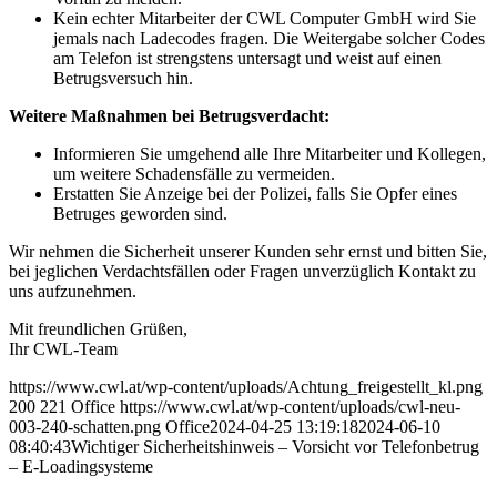
Kein echter Mitarbeiter der CWL Computer GmbH wird Sie
jemals nach Ladecodes fragen. Die Weitergabe solcher Codes
am Telefon ist strengstens untersagt und weist auf einen
Betrugsversuch hin.
Weitere Maßnahmen bei Betrugsverdacht:
Informieren Sie umgehend alle Ihre Mitarbeiter und Kollegen,
um weitere Schadensfälle zu vermeiden.
Erstatten Sie Anzeige bei der Polizei, falls Sie Opfer eines
Betruges geworden sind.
Wir nehmen die Sicherheit unserer Kunden sehr ernst und bitten Sie,
bei jeglichen Verdachtsfällen oder Fragen unverzüglich Kontakt zu
uns aufzunehmen.
Mit freundlichen Grüßen,
Ihr CWL-Team
https://www.cwl.at/wp-content/uploads/Achtung_freigestellt_kl.png
200
221
Office
https://www.cwl.at/wp-content/uploads/cwl-neu-
003-240-schatten.png
Office
2024-04-25 13:19:18
2024-06-10
08:40:43
Wichtiger Sicherheitshinweis – Vorsicht vor Telefonbetrug
– E-Loadingsysteme