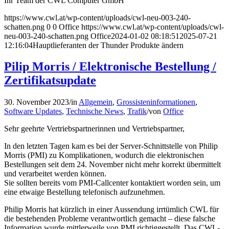
Ihr Team der CWL Computer GmbH
https://www.cwl.at/wp-content/uploads/cwl-neu-003-240-
schatten.png
0
0
Office
https://www.cwl.at/wp-content/uploads/cwl-
neu-003-240-schatten.png
Office
2024-01-02 08:18:51
2025-07-21
12:16:04
Hauptlieferanten der Thunder Produkte ändern
Pilip Morris / Elektronische Bestellung /
Zertifikatsupdate
30. November 2023
/
in
Allgemein
,
Grossisteninformationen
,
Software Updates
,
Technische News
,
Trafik
/
von
Office
Sehr geehrte Vertriebspartnerinnen und Vertriebspartner,
In den letzten Tagen kam es bei der Server-Schnittstelle von Philip
Morris (PMI) zu Komplikationen, wodurch die elektronischen
Bestellungen seit dem 24. November nicht mehr korrekt übermittelt
und verarbeitet werden können.
Sie sollten bereits vom PMI-Callcenter kontaktiert worden sein, um
eine etwaige Bestellung telefonisch aufzunehmen.
Philip Morris hat kürzlich in einer Aussendung irrtümlich CWL für
die bestehenden Probleme verantwortlich gemacht – diese falsche
Information wurde mittlerweile von PMI richtiggestellt. Das CWL-