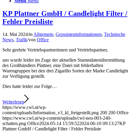
Menü
Menü
KP Plattner GmbH / Candlelight Filter /
Fehler Preisliste
14. Mai 2024
/
in
Allgemein
,
Grossisteninformationen
,
Technische
News
,
Trafik
/
von
Office
Sehr geehrte Vertriebspartnerinnen und Vertriebspartner,
uns wurde leider im Zuge der aktuellen Stammdatenübermittlung
des Großhändlers Plattner, eine Datei mit fehlerhaften
Warengruppen bei den drei Zigarillo Sorten der Marke Candlelight
zur Verfügung gestellt.
Dies hatte leider zur Folge…
Weiterlesen
https://www.cwl.at/wp-
content/uploads/Information_v3_kl_freigestellt.png
200
200
Office
https://www.cwl.at/wp-content/uploads/cwl-neu-003-240-
schatten.png
Office
2024-05-14 15:59:52
2024-06-10 09:13:27
KP
Plattner GmbH / Candlelight Filter / Fehler Preisliste