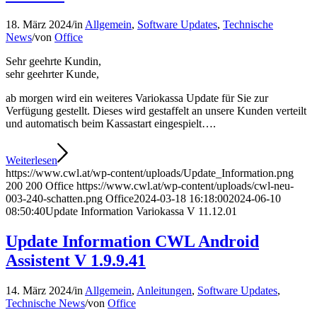
18. März 2024
/
in
Allgemein
,
Software Updates
,
Technische
News
/
von
Office
Sehr geehrte Kundin,
sehr geehrter Kunde,
ab morgen wird ein weiteres Variokassa Update für Sie zur
Verfügung gestellt. Dieses wird gestaffelt an unsere Kunden verteilt
und automatisch beim Kassastart eingespielt….
Weiterlesen
https://www.cwl.at/wp-content/uploads/Update_Information.png
200
200
Office
https://www.cwl.at/wp-content/uploads/cwl-neu-
003-240-schatten.png
Office
2024-03-18 16:18:00
2024-06-10
08:50:40
Update Information Variokassa V 11.12.01
Update Information CWL Android
Assistent V 1.9.9.41
14. März 2024
/
in
Allgemein
,
Anleitungen
,
Software Updates
,
Technische News
/
von
Office