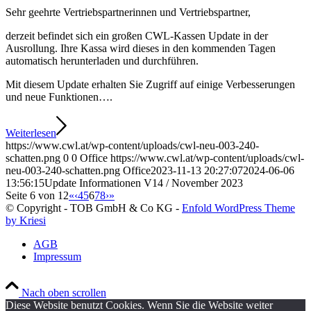
Sehr geehrte Vertriebspartnerinnen und Vertriebspartner,
derzeit befindet sich ein großen CWL-Kassen Update in der
Ausrollung. Ihre Kassa wird dieses in den kommenden Tagen
automatisch herunterladen und durchführen.
Mit diesem Update erhalten Sie Zugriff auf einige Verbesserungen
und neue Funktionen….
Weiterlesen
https://www.cwl.at/wp-content/uploads/cwl-neu-003-240-
schatten.png
0
0
Office
https://www.cwl.at/wp-content/uploads/cwl-
neu-003-240-schatten.png
Office
2023-11-13 20:27:07
2024-06-06
13:56:15
Update Informationen V14 / November 2023
Seite 6 von 12
«
‹
4
5
6
7
8
›
»
© Copyright - TOB GmbH & Co KG -
Enfold WordPress Theme
by Kriesi
AGB
Impressum
Nach oben scrollen
Diese Website benutzt Cookies. Wenn Sie die Website weiter