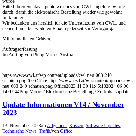
wurde.
Bitte führen Sie das Update welches von CWL angefragt wurde
durch, damit die elektronische Bestellung wieder wie gewohnt
funktioniert.
Wir bedanken uns herzlich für die Unterstützung von CWL, und
stehen Ihnen bei weiteren Fragen jederzeit zur Verfügung.
Mit freundlichen Grüßen,
Auftragserfassung
Im Auftrag von Philip Morris Austria
https://www.cwl.at/wp-content/uploads/cwl-neu-003-240-
schatten.png
0
0
Office
https://www.cwl.at/wp-content/uploads/cwl-
neu-003-240-schatten.png
Office
2023-11-30 11:45:18
2024-06-06
14:07:44
Pilip Morris / Elektronische Bestellung / Zertifikatsupdate
Update Informationen V14 / November
2023
13. November 2023
/
in
Allgemein
,
Kassen
,
Software Updates
,
Technische News
,
Trafik
/
von
Office